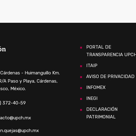
PORTAL DE
ón
TRANSPARENCIA UPC
ITAIP
. Cárdenas - Huimanguillo Km.
AVISO DE PRIVACIDAD
 R/A Paso y Playa, Cárdenas,
INFOMEX
sco, México.
INEGI
) 372-40-59
DECLARACIÓN
PATRIMONIAL
tacto@upch.mx
n.quejas@upch.mx