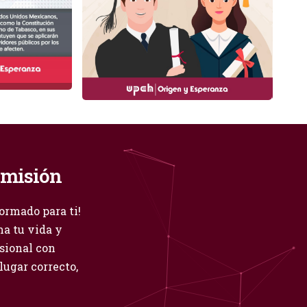
dmisión
ormado para ti!
a tu vida y
esional con
 lugar correcto,