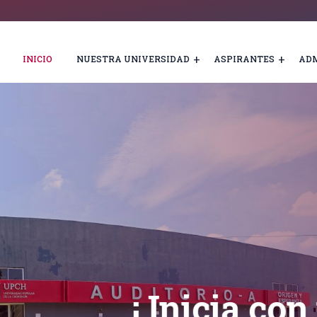
INICIO
NUESTRA UNIVERSIDAD
ASPIRANTES
ADM
¡
S
O
M
O
S
¡ Inicia con