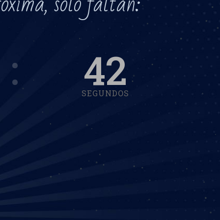
roxima, sólo faltan:
39
SEGUNDOS