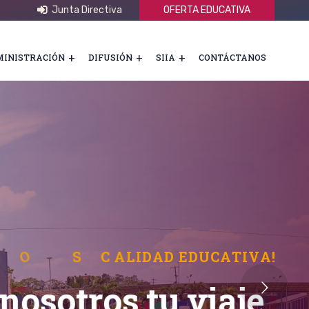
Junta Directiva
OFERTA EDUCATIVA
INISTRACIÓN
DIFUSIÓN
SIIA
CONTÁCTANOS
U
P
C
H
!
¡
S
O
M
O
S
C
A
L
I
D
A
D
E
D
U
C
A
T
I
V
A
!
 nosotros tu viaje