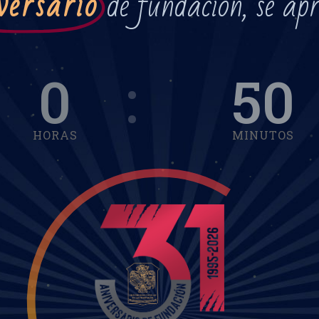
versario
de fundación, se ap
0
50
HORAS
MINUTOS