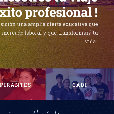
éxito profesional !
sición una amplia oferta educativa que
el mercado laboral y que transformará tu
vida .
OFERTA EDUCATIVA
PIRANTES
CADI