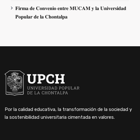
𝐅𝐢𝐫𝐦𝐚 𝐝𝐞 𝐂𝐨𝐧𝐯𝐞𝐧𝐢𝐨 𝐞𝐧𝐭𝐫𝐞 𝐌𝐔𝐂𝐀𝐌 𝐲 𝐥𝐚 𝐔𝐧𝐢𝐯𝐞𝐫𝐬𝐢𝐝𝐚𝐝
𝐏𝐨𝐩𝐮𝐥𝐚𝐫 𝐝𝐞 𝐥𝐚 𝐂𝐡𝐨𝐧𝐭𝐚𝐥𝐩𝐚
Por la calidad educativa, la transformación de la sociedad y
la sostenibilidad universitaria cimentada en valores.