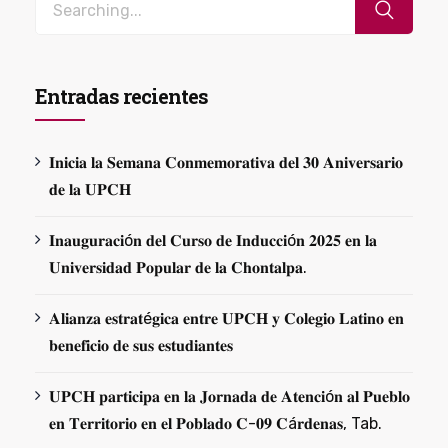
Entradas recientes
𝐈𝐧𝐢𝐜𝐢𝐚 𝐥𝐚 𝐒𝐞𝐦𝐚𝐧𝐚 𝐂𝐨𝐧𝐦𝐞𝐦𝐨𝐫𝐚𝐭𝐢𝐯𝐚 𝐝𝐞𝐥 𝟑𝟎 𝐀𝐧𝐢𝐯𝐞𝐫𝐬𝐚𝐫𝐢𝐨
𝐝𝐞 𝐥𝐚 𝐔𝐏𝐂𝐇
𝐈𝐧𝐚𝐮𝐠𝐮𝐫𝐚𝐜𝐢ó𝐧 𝐝𝐞𝐥 𝐂𝐮𝐫𝐬𝐨 𝐝𝐞 𝐈𝐧𝐝𝐮𝐜𝐜𝐢ó𝐧 𝟐𝟎𝟐𝟓 𝐞𝐧 𝐥𝐚
𝐔𝐧𝐢𝐯𝐞𝐫𝐬𝐢𝐝𝐚𝐝 𝐏𝐨𝐩𝐮𝐥𝐚𝐫 𝐝𝐞 𝐥𝐚 𝐂𝐡𝐨𝐧𝐭𝐚𝐥𝐩𝐚.
𝐀𝐥𝐢𝐚𝐧𝐳𝐚 𝐞𝐬𝐭𝐫𝐚𝐭é𝐠𝐢𝐜𝐚 𝐞𝐧𝐭𝐫𝐞 𝐔𝐏𝐂𝐇 𝐲 𝐂𝐨𝐥𝐞𝐠𝐢𝐨 𝐋𝐚𝐭𝐢𝐧𝐨 𝐞𝐧
𝐛𝐞𝐧𝐞𝐟𝐢𝐜𝐢𝐨 𝐝𝐞 𝐬𝐮𝐬 𝐞𝐬𝐭𝐮𝐝𝐢𝐚𝐧𝐭𝐞𝐬
𝐔𝐏𝐂𝐇 𝐩𝐚𝐫𝐭𝐢𝐜𝐢𝐩𝐚 𝐞𝐧 𝐥𝐚 𝐉𝐨𝐫𝐧𝐚𝐝𝐚 𝐝𝐞 𝐀𝐭𝐞𝐧𝐜𝐢ó𝐧 𝐚𝐥 𝐏𝐮𝐞𝐛𝐥𝐨
𝐞𝐧 𝐓𝐞𝐫𝐫𝐢𝐭𝐨𝐫𝐢𝐨 𝐞𝐧 𝐞𝐥 𝐏𝐨𝐛𝐥𝐚𝐝𝐨 𝐂-𝟎𝟗 𝐂á𝐫𝐝𝐞𝐧𝐚𝐬, Tab.