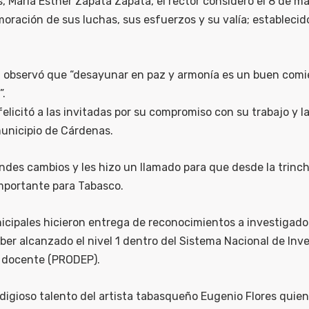
María Esther Zapata Zapata, el rector consideró el 8 de m
moración de sus luchas, sus esfuerzos y su valía; estableci
o, observó que “desayunar en paz y armonía es un buen comi
”.
felicitó a las invitadas por su compromiso con su trabajo y 
municipio de Cárdenas.
randes cambios y les hizo un llamado para que desde la tri
importante para Tabasco.
unicipales hicieron entrega de reconocimientos a investiga
er alcanzado el nivel 1 dentro del Sistema Nacional de Inve
al docente (PRODEP).
ioso talento del artista tabasqueño Eugenio Flores quien 