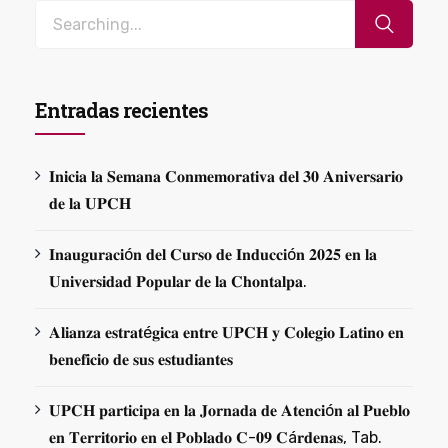
Entradas recientes
𝐈𝐧𝐢𝐜𝐢𝐚 𝐥𝐚 𝐒𝐞𝐦𝐚𝐧𝐚 𝐂𝐨𝐧𝐦𝐞𝐦𝐨𝐫𝐚𝐭𝐢𝐯𝐚 𝐝𝐞𝐥 𝟑𝟎 𝐀𝐧𝐢𝐯𝐞𝐫𝐬𝐚𝐫𝐢𝐨
𝐝𝐞 𝐥𝐚 𝐔𝐏𝐂𝐇
𝐈𝐧𝐚𝐮𝐠𝐮𝐫𝐚𝐜𝐢ó𝐧 𝐝𝐞𝐥 𝐂𝐮𝐫𝐬𝐨 𝐝𝐞 𝐈𝐧𝐝𝐮𝐜𝐜𝐢ó𝐧 𝟐𝟎𝟐𝟓 𝐞𝐧 𝐥𝐚
𝐔𝐧𝐢𝐯𝐞𝐫𝐬𝐢𝐝𝐚𝐝 𝐏𝐨𝐩𝐮𝐥𝐚𝐫 𝐝𝐞 𝐥𝐚 𝐂𝐡𝐨𝐧𝐭𝐚𝐥𝐩𝐚.
𝐀𝐥𝐢𝐚𝐧𝐳𝐚 𝐞𝐬𝐭𝐫𝐚𝐭é𝐠𝐢𝐜𝐚 𝐞𝐧𝐭𝐫𝐞 𝐔𝐏𝐂𝐇 𝐲 𝐂𝐨𝐥𝐞𝐠𝐢𝐨 𝐋𝐚𝐭𝐢𝐧𝐨 𝐞𝐧
𝐛𝐞𝐧𝐞𝐟𝐢𝐜𝐢𝐨 𝐝𝐞 𝐬𝐮𝐬 𝐞𝐬𝐭𝐮𝐝𝐢𝐚𝐧𝐭𝐞𝐬
𝐔𝐏𝐂𝐇 𝐩𝐚𝐫𝐭𝐢𝐜𝐢𝐩𝐚 𝐞𝐧 𝐥𝐚 𝐉𝐨𝐫𝐧𝐚𝐝𝐚 𝐝𝐞 𝐀𝐭𝐞𝐧𝐜𝐢ó𝐧 𝐚𝐥 𝐏𝐮𝐞𝐛𝐥𝐨
𝐞𝐧 𝐓𝐞𝐫𝐫𝐢𝐭𝐨𝐫𝐢𝐨 𝐞𝐧 𝐞𝐥 𝐏𝐨𝐛𝐥𝐚𝐝𝐨 𝐂-𝟎𝟗 𝐂á𝐫𝐝𝐞𝐧𝐚𝐬, Tab.