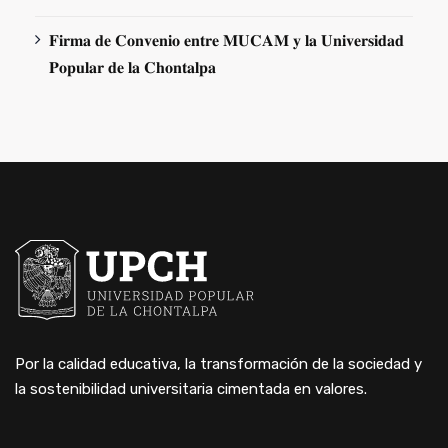
𝐅𝐢𝐫𝐦𝐚 𝐝𝐞 𝐂𝐨𝐧𝐯𝐞𝐧𝐢𝐨 𝐞𝐧𝐭𝐫𝐞 𝐌𝐔𝐂𝐀𝐌 𝐲 𝐥𝐚 𝐔𝐧𝐢𝐯𝐞𝐫𝐬𝐢𝐝𝐚𝐝
𝐏𝐨𝐩𝐮𝐥𝐚𝐫 𝐝𝐞 𝐥𝐚 𝐂𝐡𝐨𝐧𝐭𝐚𝐥𝐩𝐚
Por la calidad educativa, la transformación de la sociedad y
la sostenibilidad universitaria cimentada en valores.