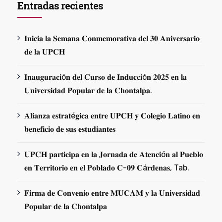
Entradas recientes
𝐈𝐧𝐢𝐜𝐢𝐚 𝐥𝐚 𝐒𝐞𝐦𝐚𝐧𝐚 𝐂𝐨𝐧𝐦𝐞𝐦𝐨𝐫𝐚𝐭𝐢𝐯𝐚 𝐝𝐞𝐥 𝟑𝟎 𝐀𝐧𝐢𝐯𝐞𝐫𝐬𝐚𝐫𝐢𝐨
𝐝𝐞 𝐥𝐚 𝐔𝐏𝐂𝐇
𝐈𝐧𝐚𝐮𝐠𝐮𝐫𝐚𝐜𝐢ó𝐧 𝐝𝐞𝐥 𝐂𝐮𝐫𝐬𝐨 𝐝𝐞 𝐈𝐧𝐝𝐮𝐜𝐜𝐢ó𝐧 𝟐𝟎𝟐𝟓 𝐞𝐧 𝐥𝐚
𝐔𝐧𝐢𝐯𝐞𝐫𝐬𝐢𝐝𝐚𝐝 𝐏𝐨𝐩𝐮𝐥𝐚𝐫 𝐝𝐞 𝐥𝐚 𝐂𝐡𝐨𝐧𝐭𝐚𝐥𝐩𝐚.
𝐀𝐥𝐢𝐚𝐧𝐳𝐚 𝐞𝐬𝐭𝐫𝐚𝐭é𝐠𝐢𝐜𝐚 𝐞𝐧𝐭𝐫𝐞 𝐔𝐏𝐂𝐇 𝐲 𝐂𝐨𝐥𝐞𝐠𝐢𝐨 𝐋𝐚𝐭𝐢𝐧𝐨 𝐞𝐧
𝐛𝐞𝐧𝐞𝐟𝐢𝐜𝐢𝐨 𝐝𝐞 𝐬𝐮𝐬 𝐞𝐬𝐭𝐮𝐝𝐢𝐚𝐧𝐭𝐞𝐬
𝐔𝐏𝐂𝐇 𝐩𝐚𝐫𝐭𝐢𝐜𝐢𝐩𝐚 𝐞𝐧 𝐥𝐚 𝐉𝐨𝐫𝐧𝐚𝐝𝐚 𝐝𝐞 𝐀𝐭𝐞𝐧𝐜𝐢ó𝐧 𝐚𝐥 𝐏𝐮𝐞𝐛𝐥𝐨
𝐞𝐧 𝐓𝐞𝐫𝐫𝐢𝐭𝐨𝐫𝐢𝐨 𝐞𝐧 𝐞𝐥 𝐏𝐨𝐛𝐥𝐚𝐝𝐨 𝐂-𝟎𝟗 𝐂á𝐫𝐝𝐞𝐧𝐚𝐬, Tab.
𝐅𝐢𝐫𝐦𝐚 𝐝𝐞 𝐂𝐨𝐧𝐯𝐞𝐧𝐢𝐨 𝐞𝐧𝐭𝐫𝐞 𝐌𝐔𝐂𝐀𝐌 𝐲 𝐥𝐚 𝐔𝐧𝐢𝐯𝐞𝐫𝐬𝐢𝐝𝐚𝐝
𝐏𝐨𝐩𝐮𝐥𝐚𝐫 𝐝𝐞 𝐥𝐚 𝐂𝐡𝐨𝐧𝐭𝐚𝐥𝐩𝐚