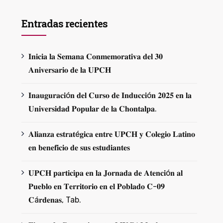
Entradas recientes
𝐈𝐧𝐢𝐜𝐢𝐚 𝐥𝐚 𝐒𝐞𝐦𝐚𝐧𝐚 𝐂𝐨𝐧𝐦𝐞𝐦𝐨𝐫𝐚𝐭𝐢𝐯𝐚 𝐝𝐞𝐥 𝟑𝟎
𝐀𝐧𝐢𝐯𝐞𝐫𝐬𝐚𝐫𝐢𝐨 𝐝𝐞 𝐥𝐚 𝐔𝐏𝐂𝐇
𝐈𝐧𝐚𝐮𝐠𝐮𝐫𝐚𝐜𝐢ó𝐧 𝐝𝐞𝐥 𝐂𝐮𝐫𝐬𝐨 𝐝𝐞 𝐈𝐧𝐝𝐮𝐜𝐜𝐢ó𝐧 𝟐𝟎𝟐𝟓 𝐞𝐧 𝐥𝐚
𝐔𝐧𝐢𝐯𝐞𝐫𝐬𝐢𝐝𝐚𝐝 𝐏𝐨𝐩𝐮𝐥𝐚𝐫 𝐝𝐞 𝐥𝐚 𝐂𝐡𝐨𝐧𝐭𝐚𝐥𝐩𝐚.
𝐀𝐥𝐢𝐚𝐧𝐳𝐚 𝐞𝐬𝐭𝐫𝐚𝐭é𝐠𝐢𝐜𝐚 𝐞𝐧𝐭𝐫𝐞 𝐔𝐏𝐂𝐇 𝐲 𝐂𝐨𝐥𝐞𝐠𝐢𝐨 𝐋𝐚𝐭𝐢𝐧𝐨
𝐞𝐧 𝐛𝐞𝐧𝐞𝐟𝐢𝐜𝐢𝐨 𝐝𝐞 𝐬𝐮𝐬 𝐞𝐬𝐭𝐮𝐝𝐢𝐚𝐧𝐭𝐞𝐬
𝐔𝐏𝐂𝐇 𝐩𝐚𝐫𝐭𝐢𝐜𝐢𝐩𝐚 𝐞𝐧 𝐥𝐚 𝐉𝐨𝐫𝐧𝐚𝐝𝐚 𝐝𝐞 𝐀𝐭𝐞𝐧𝐜𝐢ó𝐧 𝐚𝐥
𝐏𝐮𝐞𝐛𝐥𝐨 𝐞𝐧 𝐓𝐞𝐫𝐫𝐢𝐭𝐨𝐫𝐢𝐨 𝐞𝐧 𝐞𝐥 𝐏𝐨𝐛𝐥𝐚𝐝𝐨 𝐂-𝟎𝟗
𝐂á𝐫𝐝𝐞𝐧𝐚𝐬, Tab.