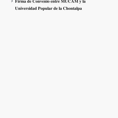
𝐅𝐢𝐫𝐦𝐚 𝐝𝐞 𝐂𝐨𝐧𝐯𝐞𝐧𝐢𝐨 𝐞𝐧𝐭𝐫𝐞 𝐌𝐔𝐂𝐀𝐌 𝐲 𝐥𝐚
𝐔𝐧𝐢𝐯𝐞𝐫𝐬𝐢𝐝𝐚𝐝 𝐏𝐨𝐩𝐮𝐥𝐚𝐫 𝐝𝐞 𝐥𝐚 𝐂𝐡𝐨𝐧𝐭𝐚𝐥𝐩𝐚