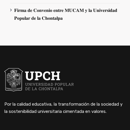
𝐅𝐢𝐫𝐦𝐚 𝐝𝐞 𝐂𝐨𝐧𝐯𝐞𝐧𝐢𝐨 𝐞𝐧𝐭𝐫𝐞 𝐌𝐔𝐂𝐀𝐌 𝐲 𝐥𝐚 𝐔𝐧𝐢𝐯𝐞𝐫𝐬𝐢𝐝𝐚𝐝
𝐏𝐨𝐩𝐮𝐥𝐚𝐫 𝐝𝐞 𝐥𝐚 𝐂𝐡𝐨𝐧𝐭𝐚𝐥𝐩𝐚
Por la calidad educativa, la transformación de la sociedad y
la sostenibilidad universitaria cimentada en valores.