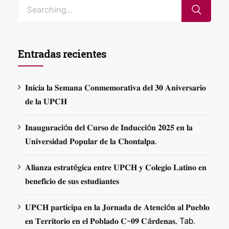
Entradas recientes
𝐈𝐧𝐢𝐜𝐢𝐚 𝐥𝐚 𝐒𝐞𝐦𝐚𝐧𝐚 𝐂𝐨𝐧𝐦𝐞𝐦𝐨𝐫𝐚𝐭𝐢𝐯𝐚 𝐝𝐞𝐥 𝟑𝟎 𝐀𝐧𝐢𝐯𝐞𝐫𝐬𝐚𝐫𝐢𝐨
𝐝𝐞 𝐥𝐚 𝐔𝐏𝐂𝐇
𝐈𝐧𝐚𝐮𝐠𝐮𝐫𝐚𝐜𝐢ó𝐧 𝐝𝐞𝐥 𝐂𝐮𝐫𝐬𝐨 𝐝𝐞 𝐈𝐧𝐝𝐮𝐜𝐜𝐢ó𝐧 𝟐𝟎𝟐𝟓 𝐞𝐧 𝐥𝐚
𝐔𝐧𝐢𝐯𝐞𝐫𝐬𝐢𝐝𝐚𝐝 𝐏𝐨𝐩𝐮𝐥𝐚𝐫 𝐝𝐞 𝐥𝐚 𝐂𝐡𝐨𝐧𝐭𝐚𝐥𝐩𝐚.
𝐀𝐥𝐢𝐚𝐧𝐳𝐚 𝐞𝐬𝐭𝐫𝐚𝐭é𝐠𝐢𝐜𝐚 𝐞𝐧𝐭𝐫𝐞 𝐔𝐏𝐂𝐇 𝐲 𝐂𝐨𝐥𝐞𝐠𝐢𝐨 𝐋𝐚𝐭𝐢𝐧𝐨 𝐞𝐧
𝐛𝐞𝐧𝐞𝐟𝐢𝐜𝐢𝐨 𝐝𝐞 𝐬𝐮𝐬 𝐞𝐬𝐭𝐮𝐝𝐢𝐚𝐧𝐭𝐞𝐬
𝐔𝐏𝐂𝐇 𝐩𝐚𝐫𝐭𝐢𝐜𝐢𝐩𝐚 𝐞𝐧 𝐥𝐚 𝐉𝐨𝐫𝐧𝐚𝐝𝐚 𝐝𝐞 𝐀𝐭𝐞𝐧𝐜𝐢ó𝐧 𝐚𝐥 𝐏𝐮𝐞𝐛𝐥𝐨
𝐞𝐧 𝐓𝐞𝐫𝐫𝐢𝐭𝐨𝐫𝐢𝐨 𝐞𝐧 𝐞𝐥 𝐏𝐨𝐛𝐥𝐚𝐝𝐨 𝐂-𝟎𝟗 𝐂á𝐫𝐝𝐞𝐧𝐚𝐬, Tab.