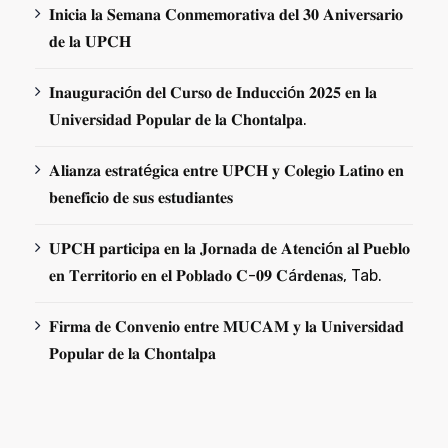
𝐈𝐧𝐢𝐜𝐢𝐚 𝐥𝐚 𝐒𝐞𝐦𝐚𝐧𝐚 𝐂𝐨𝐧𝐦𝐞𝐦𝐨𝐫𝐚𝐭𝐢𝐯𝐚 𝐝𝐞𝐥 𝟑𝟎 𝐀𝐧𝐢𝐯𝐞𝐫𝐬𝐚𝐫𝐢𝐨
𝐝𝐞 𝐥𝐚 𝐔𝐏𝐂𝐇
𝐈𝐧𝐚𝐮𝐠𝐮𝐫𝐚𝐜𝐢ó𝐧 𝐝𝐞𝐥 𝐂𝐮𝐫𝐬𝐨 𝐝𝐞 𝐈𝐧𝐝𝐮𝐜𝐜𝐢ó𝐧 𝟐𝟎𝟐𝟓 𝐞𝐧 𝐥𝐚
𝐔𝐧𝐢𝐯𝐞𝐫𝐬𝐢𝐝𝐚𝐝 𝐏𝐨𝐩𝐮𝐥𝐚𝐫 𝐝𝐞 𝐥𝐚 𝐂𝐡𝐨𝐧𝐭𝐚𝐥𝐩𝐚.
𝐀𝐥𝐢𝐚𝐧𝐳𝐚 𝐞𝐬𝐭𝐫𝐚𝐭é𝐠𝐢𝐜𝐚 𝐞𝐧𝐭𝐫𝐞 𝐔𝐏𝐂𝐇 𝐲 𝐂𝐨𝐥𝐞𝐠𝐢𝐨 𝐋𝐚𝐭𝐢𝐧𝐨 𝐞𝐧
𝐛𝐞𝐧𝐞𝐟𝐢𝐜𝐢𝐨 𝐝𝐞 𝐬𝐮𝐬 𝐞𝐬𝐭𝐮𝐝𝐢𝐚𝐧𝐭𝐞𝐬
𝐔𝐏𝐂𝐇 𝐩𝐚𝐫𝐭𝐢𝐜𝐢𝐩𝐚 𝐞𝐧 𝐥𝐚 𝐉𝐨𝐫𝐧𝐚𝐝𝐚 𝐝𝐞 𝐀𝐭𝐞𝐧𝐜𝐢ó𝐧 𝐚𝐥 𝐏𝐮𝐞𝐛𝐥𝐨
𝐞𝐧 𝐓𝐞𝐫𝐫𝐢𝐭𝐨𝐫𝐢𝐨 𝐞𝐧 𝐞𝐥 𝐏𝐨𝐛𝐥𝐚𝐝𝐨 𝐂-𝟎𝟗 𝐂á𝐫𝐝𝐞𝐧𝐚𝐬, Tab.
𝐅𝐢𝐫𝐦𝐚 𝐝𝐞 𝐂𝐨𝐧𝐯𝐞𝐧𝐢𝐨 𝐞𝐧𝐭𝐫𝐞 𝐌𝐔𝐂𝐀𝐌 𝐲 𝐥𝐚 𝐔𝐧𝐢𝐯𝐞𝐫𝐬𝐢𝐝𝐚𝐝
𝐏𝐨𝐩𝐮𝐥𝐚𝐫 𝐝𝐞 𝐥𝐚 𝐂𝐡𝐨𝐧𝐭𝐚𝐥𝐩𝐚