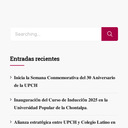
Entradas recientes
𝐈𝐧𝐢𝐜𝐢𝐚 𝐥𝐚 𝐒𝐞𝐦𝐚𝐧𝐚 𝐂𝐨𝐧𝐦𝐞𝐦𝐨𝐫𝐚𝐭𝐢𝐯𝐚 𝐝𝐞𝐥 𝟑𝟎 𝐀𝐧𝐢𝐯𝐞𝐫𝐬𝐚𝐫𝐢𝐨
𝐝𝐞 𝐥𝐚 𝐔𝐏𝐂𝐇
𝐈𝐧𝐚𝐮𝐠𝐮𝐫𝐚𝐜𝐢ó𝐧 𝐝𝐞𝐥 𝐂𝐮𝐫𝐬𝐨 𝐝𝐞 𝐈𝐧𝐝𝐮𝐜𝐜𝐢ó𝐧 𝟐𝟎𝟐𝟓 𝐞𝐧 𝐥𝐚
𝐔𝐧𝐢𝐯𝐞𝐫𝐬𝐢𝐝𝐚𝐝 𝐏𝐨𝐩𝐮𝐥𝐚𝐫 𝐝𝐞 𝐥𝐚 𝐂𝐡𝐨𝐧𝐭𝐚𝐥𝐩𝐚.
𝐀𝐥𝐢𝐚𝐧𝐳𝐚 𝐞𝐬𝐭𝐫𝐚𝐭é𝐠𝐢𝐜𝐚 𝐞𝐧𝐭𝐫𝐞 𝐔𝐏𝐂𝐇 𝐲 𝐂𝐨𝐥𝐞𝐠𝐢𝐨 𝐋𝐚𝐭𝐢𝐧𝐨 𝐞𝐧