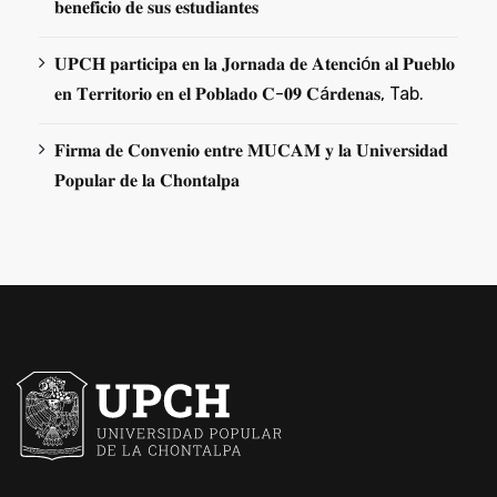
𝐛𝐞𝐧𝐞𝐟𝐢𝐜𝐢𝐨 𝐝𝐞 𝐬𝐮𝐬 𝐞𝐬𝐭𝐮𝐝𝐢𝐚𝐧𝐭𝐞𝐬
𝐔𝐏𝐂𝐇 𝐩𝐚𝐫𝐭𝐢𝐜𝐢𝐩𝐚 𝐞𝐧 𝐥𝐚 𝐉𝐨𝐫𝐧𝐚𝐝𝐚 𝐝𝐞 𝐀𝐭𝐞𝐧𝐜𝐢ó𝐧 𝐚𝐥 𝐏𝐮𝐞𝐛𝐥𝐨
𝐞𝐧 𝐓𝐞𝐫𝐫𝐢𝐭𝐨𝐫𝐢𝐨 𝐞𝐧 𝐞𝐥 𝐏𝐨𝐛𝐥𝐚𝐝𝐨 𝐂-𝟎𝟗 𝐂á𝐫𝐝𝐞𝐧𝐚𝐬, Tab.
𝐅𝐢𝐫𝐦𝐚 𝐝𝐞 𝐂𝐨𝐧𝐯𝐞𝐧𝐢𝐨 𝐞𝐧𝐭𝐫𝐞 𝐌𝐔𝐂𝐀𝐌 𝐲 𝐥𝐚 𝐔𝐧𝐢𝐯𝐞𝐫𝐬𝐢𝐝𝐚𝐝
𝐏𝐨𝐩𝐮𝐥𝐚𝐫 𝐝𝐞 𝐥𝐚 𝐂𝐡𝐨𝐧𝐭𝐚𝐥𝐩𝐚