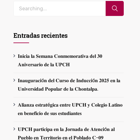
Entradas recientes
𝐈𝐧𝐢𝐜𝐢𝐚 𝐥𝐚 𝐒𝐞𝐦𝐚𝐧𝐚 𝐂𝐨𝐧𝐦𝐞𝐦𝐨𝐫𝐚𝐭𝐢𝐯𝐚 𝐝𝐞𝐥 𝟑𝟎
𝐀𝐧𝐢𝐯𝐞𝐫𝐬𝐚𝐫𝐢𝐨 𝐝𝐞 𝐥𝐚 𝐔𝐏𝐂𝐇
𝐈𝐧𝐚𝐮𝐠𝐮𝐫𝐚𝐜𝐢ó𝐧 𝐝𝐞𝐥 𝐂𝐮𝐫𝐬𝐨 𝐝𝐞 𝐈𝐧𝐝𝐮𝐜𝐜𝐢ó𝐧 𝟐𝟎𝟐𝟓 𝐞𝐧 𝐥𝐚
𝐔𝐧𝐢𝐯𝐞𝐫𝐬𝐢𝐝𝐚𝐝 𝐏𝐨𝐩𝐮𝐥𝐚𝐫 𝐝𝐞 𝐥𝐚 𝐂𝐡𝐨𝐧𝐭𝐚𝐥𝐩𝐚.
𝐀𝐥𝐢𝐚𝐧𝐳𝐚 𝐞𝐬𝐭𝐫𝐚𝐭é𝐠𝐢𝐜𝐚 𝐞𝐧𝐭𝐫𝐞 𝐔𝐏𝐂𝐇 𝐲 𝐂𝐨𝐥𝐞𝐠𝐢𝐨 𝐋𝐚𝐭𝐢𝐧𝐨
𝐞𝐧 𝐛𝐞𝐧𝐞𝐟𝐢𝐜𝐢𝐨 𝐝𝐞 𝐬𝐮𝐬 𝐞𝐬𝐭𝐮𝐝𝐢𝐚𝐧𝐭𝐞𝐬
𝐔𝐏𝐂𝐇 𝐩𝐚𝐫𝐭𝐢𝐜𝐢𝐩𝐚 𝐞𝐧 𝐥𝐚 𝐉𝐨𝐫𝐧𝐚𝐝𝐚 𝐝𝐞 𝐀𝐭𝐞𝐧𝐜𝐢ó𝐧 𝐚𝐥
𝐏𝐮𝐞𝐛𝐥𝐨 𝐞𝐧 𝐓𝐞𝐫𝐫𝐢𝐭𝐨𝐫𝐢𝐨 𝐞𝐧 𝐞𝐥 𝐏𝐨𝐛𝐥𝐚𝐝𝐨 𝐂-𝟎𝟗