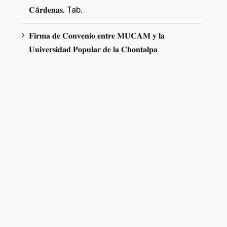
𝐂á𝐫𝐝𝐞𝐧𝐚𝐬, Tab.
𝐅𝐢𝐫𝐦𝐚 𝐝𝐞 𝐂𝐨𝐧𝐯𝐞𝐧𝐢𝐨 𝐞𝐧𝐭𝐫𝐞 𝐌𝐔𝐂𝐀𝐌 𝐲 𝐥𝐚
𝐔𝐧𝐢𝐯𝐞𝐫𝐬𝐢𝐝𝐚𝐝 𝐏𝐨𝐩𝐮𝐥𝐚𝐫 𝐝𝐞 𝐥𝐚 𝐂𝐡𝐨𝐧𝐭𝐚𝐥𝐩𝐚