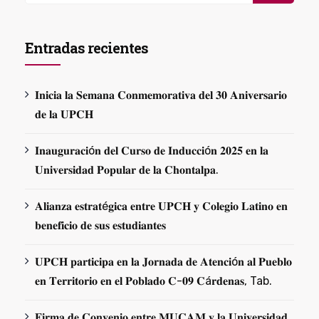
Entradas recientes
𝐈𝐧𝐢𝐜𝐢𝐚 𝐥𝐚 𝐒𝐞𝐦𝐚𝐧𝐚 𝐂𝐨𝐧𝐦𝐞𝐦𝐨𝐫𝐚𝐭𝐢𝐯𝐚 𝐝𝐞𝐥 𝟑𝟎 𝐀𝐧𝐢𝐯𝐞𝐫𝐬𝐚𝐫𝐢𝐨
𝐝𝐞 𝐥𝐚 𝐔𝐏𝐂𝐇
𝐈𝐧𝐚𝐮𝐠𝐮𝐫𝐚𝐜𝐢ó𝐧 𝐝𝐞𝐥 𝐂𝐮𝐫𝐬𝐨 𝐝𝐞 𝐈𝐧𝐝𝐮𝐜𝐜𝐢ó𝐧 𝟐𝟎𝟐𝟓 𝐞𝐧 𝐥𝐚
𝐔𝐧𝐢𝐯𝐞𝐫𝐬𝐢𝐝𝐚𝐝 𝐏𝐨𝐩𝐮𝐥𝐚𝐫 𝐝𝐞 𝐥𝐚 𝐂𝐡𝐨𝐧𝐭𝐚𝐥𝐩𝐚.
𝐀𝐥𝐢𝐚𝐧𝐳𝐚 𝐞𝐬𝐭𝐫𝐚𝐭é𝐠𝐢𝐜𝐚 𝐞𝐧𝐭𝐫𝐞 𝐔𝐏𝐂𝐇 𝐲 𝐂𝐨𝐥𝐞𝐠𝐢𝐨 𝐋𝐚𝐭𝐢𝐧𝐨 𝐞𝐧
𝐛𝐞𝐧𝐞𝐟𝐢𝐜𝐢𝐨 𝐝𝐞 𝐬𝐮𝐬 𝐞𝐬𝐭𝐮𝐝𝐢𝐚𝐧𝐭𝐞𝐬
𝐔𝐏𝐂𝐇 𝐩𝐚𝐫𝐭𝐢𝐜𝐢𝐩𝐚 𝐞𝐧 𝐥𝐚 𝐉𝐨𝐫𝐧𝐚𝐝𝐚 𝐝𝐞 𝐀𝐭𝐞𝐧𝐜𝐢ó𝐧 𝐚𝐥 𝐏𝐮𝐞𝐛𝐥𝐨
𝐞𝐧 𝐓𝐞𝐫𝐫𝐢𝐭𝐨𝐫𝐢𝐨 𝐞𝐧 𝐞𝐥 𝐏𝐨𝐛𝐥𝐚𝐝𝐨 𝐂-𝟎𝟗 𝐂á𝐫𝐝𝐞𝐧𝐚𝐬, Tab.
𝐅𝐢𝐫𝐦𝐚 𝐝𝐞 𝐂𝐨𝐧𝐯𝐞𝐧𝐢𝐨 𝐞𝐧𝐭𝐫𝐞 𝐌𝐔𝐂𝐀𝐌 𝐲 𝐥𝐚 𝐔𝐧𝐢𝐯𝐞𝐫𝐬𝐢𝐝𝐚𝐝