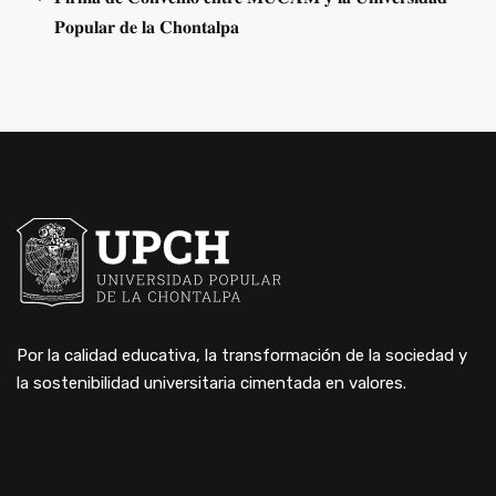
𝐏𝐨𝐩𝐮𝐥𝐚𝐫 𝐝𝐞 𝐥𝐚 𝐂𝐡𝐨𝐧𝐭𝐚𝐥𝐩𝐚
Por la calidad educativa, la transformación de la sociedad y
la sostenibilidad universitaria cimentada en valores.