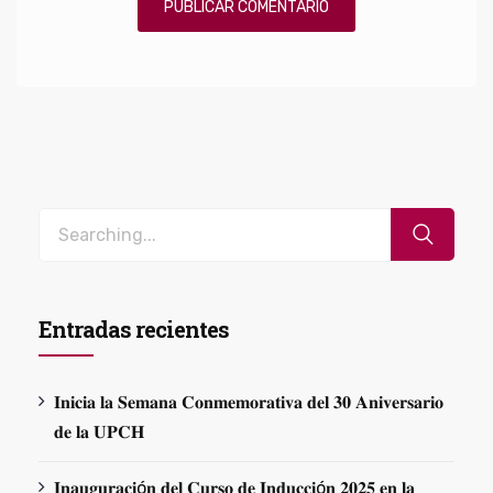
Entradas recientes
𝐈𝐧𝐢𝐜𝐢𝐚 𝐥𝐚 𝐒𝐞𝐦𝐚𝐧𝐚 𝐂𝐨𝐧𝐦𝐞𝐦𝐨𝐫𝐚𝐭𝐢𝐯𝐚 𝐝𝐞𝐥 𝟑𝟎 𝐀𝐧𝐢𝐯𝐞𝐫𝐬𝐚𝐫𝐢𝐨
𝐝𝐞 𝐥𝐚 𝐔𝐏𝐂𝐇
𝐈𝐧𝐚𝐮𝐠𝐮𝐫𝐚𝐜𝐢ó𝐧 𝐝𝐞𝐥 𝐂𝐮𝐫𝐬𝐨 𝐝𝐞 𝐈𝐧𝐝𝐮𝐜𝐜𝐢ó𝐧 𝟐𝟎𝟐𝟓 𝐞𝐧 𝐥𝐚