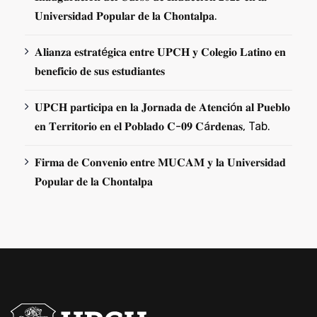
𝐔𝐧𝐢𝐯𝐞𝐫𝐬𝐢𝐝𝐚𝐝 𝐏𝐨𝐩𝐮𝐥𝐚𝐫 𝐝𝐞 𝐥𝐚 𝐂𝐡𝐨𝐧𝐭𝐚𝐥𝐩𝐚.
𝐀𝐥𝐢𝐚𝐧𝐳𝐚 𝐞𝐬𝐭𝐫𝐚𝐭é𝐠𝐢𝐜𝐚 𝐞𝐧𝐭𝐫𝐞 𝐔𝐏𝐂𝐇 𝐲 𝐂𝐨𝐥𝐞𝐠𝐢𝐨 𝐋𝐚𝐭𝐢𝐧𝐨 𝐞𝐧
𝐛𝐞𝐧𝐞𝐟𝐢𝐜𝐢𝐨 𝐝𝐞 𝐬𝐮𝐬 𝐞𝐬𝐭𝐮𝐝𝐢𝐚𝐧𝐭𝐞𝐬
𝐔𝐏𝐂𝐇 𝐩𝐚𝐫𝐭𝐢𝐜𝐢𝐩𝐚 𝐞𝐧 𝐥𝐚 𝐉𝐨𝐫𝐧𝐚𝐝𝐚 𝐝𝐞 𝐀𝐭𝐞𝐧𝐜𝐢ó𝐧 𝐚𝐥 𝐏𝐮𝐞𝐛𝐥𝐨
𝐞𝐧 𝐓𝐞𝐫𝐫𝐢𝐭𝐨𝐫𝐢𝐨 𝐞𝐧 𝐞𝐥 𝐏𝐨𝐛𝐥𝐚𝐝𝐨 𝐂-𝟎𝟗 𝐂á𝐫𝐝𝐞𝐧𝐚𝐬, Tab.
𝐅𝐢𝐫𝐦𝐚 𝐝𝐞 𝐂𝐨𝐧𝐯𝐞𝐧𝐢𝐨 𝐞𝐧𝐭𝐫𝐞 𝐌𝐔𝐂𝐀𝐌 𝐲 𝐥𝐚 𝐔𝐧𝐢𝐯𝐞𝐫𝐬𝐢𝐝𝐚𝐝
𝐏𝐨𝐩𝐮𝐥𝐚𝐫 𝐝𝐞 𝐥𝐚 𝐂𝐡𝐨𝐧𝐭𝐚𝐥𝐩𝐚