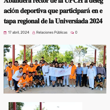
𝐀𝐛𝐚𝐧𝐝𝐞𝐫𝐚 𝐫𝐞𝐜𝐭𝐨𝐫 𝐝𝐞 𝐥𝐚 𝐔𝐏𝐂𝐇 𝐚 𝐝𝐞𝐥𝐞𝐠
𝐚𝐜𝐢ó𝐧 𝐝𝐞𝐩𝐨𝐫𝐭𝐢𝐯𝐚 𝐪𝐮𝐞 𝐩𝐚𝐫𝐭𝐢𝐜𝐢𝐩𝐚𝐫á 𝐞𝐧 𝐞
𝐭𝐚𝐩𝐚 𝐫𝐞𝐠𝐢𝐨𝐧𝐚𝐥 𝐝𝐞 𝐥𝐚 𝐔𝐧𝐢𝐯𝐞𝐫𝐬𝐢𝐚𝐝𝐚 𝟐𝟎𝟐𝟒
17 abril, 2024
Relaciones Públicas
0