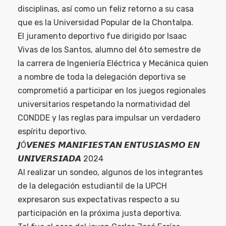
disciplinas, así como un feliz retorno a su casa
que es la Universidad Popular de la Chontalpa.
El juramento deportivo fue dirigido por Isaac
Vivas de los Santos, alumno del 6to semestre de
la carrera de Ingeniería Eléctrica y Mecánica quien
a nombre de toda la delegación deportiva se
comprometió a participar en los juegos regionales
universitarios respetando la normatividad del
CONDDE y las reglas para impulsar un verdadero
espíritu deportivo.
𝙅Ó𝙑𝙀𝙉𝙀𝙎 𝙈𝘼𝙉𝙄𝙁𝙄𝙀𝙎𝙏𝘼𝙉 𝙀𝙉𝙏𝙐𝙎𝙄𝘼𝙎𝙈𝙊 𝙀𝙉
𝙐𝙉𝙄𝙑𝙀𝙍𝙎𝙄𝘼𝘿𝘼 2024
Al realizar un sondeo, algunos de los integrantes
de la delegación estudiantil de la UPCH
expresaron sus expectativas respecto a su
participación en la próxima justa deportiva.