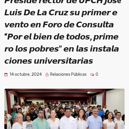
𝙋𝙧𝙚𝙨𝙞𝙙𝙚 𝙧𝙚𝙘𝙩𝙤𝙧 𝙙𝙚 𝙐𝙋𝘾𝙃 𝙅𝙤𝙨é
𝙇𝙪𝙞𝙨 𝘿𝙚 𝙇𝙖 𝘾𝙧𝙪𝙯 𝙨𝙪 𝙥𝙧𝙞𝙢𝙚𝙧 𝙚
𝙫𝙚𝙣𝙩𝙤 𝙚𝙣 𝙁𝙤𝙧𝙤 𝙙𝙚 𝘾𝙤𝙣𝙨𝙪𝙡𝙩𝙖
“𝙋𝙤𝙧 𝙚𝙡 𝙗𝙞𝙚𝙣 𝙙𝙚 𝙩𝙤𝙙𝙤𝙨, 𝙥𝙧𝙞𝙢𝙚
𝙧𝙤 𝙡𝙤𝙨 𝙥𝙤𝙗𝙧𝙚𝙨” 𝙚𝙣 𝙡𝙖𝙨 𝙞𝙣𝙨𝙩𝙖𝙡𝙖
𝙘𝙞𝙤𝙣𝙚𝙨 𝙪𝙣𝙞𝙫𝙚𝙧𝙨𝙞𝙩𝙖𝙧𝙞𝙖𝙨
14 octubre, 2024
Relaciones Públicas
0