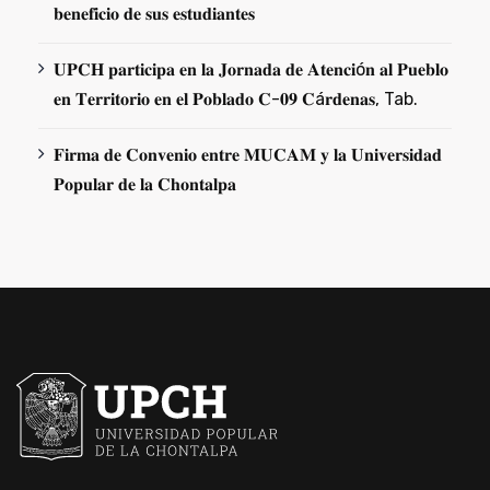
𝐛𝐞𝐧𝐞𝐟𝐢𝐜𝐢𝐨 𝐝𝐞 𝐬𝐮𝐬 𝐞𝐬𝐭𝐮𝐝𝐢𝐚𝐧𝐭𝐞𝐬
𝐔𝐏𝐂𝐇 𝐩𝐚𝐫𝐭𝐢𝐜𝐢𝐩𝐚 𝐞𝐧 𝐥𝐚 𝐉𝐨𝐫𝐧𝐚𝐝𝐚 𝐝𝐞 𝐀𝐭𝐞𝐧𝐜𝐢ó𝐧 𝐚𝐥 𝐏𝐮𝐞𝐛𝐥𝐨
𝐞𝐧 𝐓𝐞𝐫𝐫𝐢𝐭𝐨𝐫𝐢𝐨 𝐞𝐧 𝐞𝐥 𝐏𝐨𝐛𝐥𝐚𝐝𝐨 𝐂-𝟎𝟗 𝐂á𝐫𝐝𝐞𝐧𝐚𝐬, Tab.
𝐅𝐢𝐫𝐦𝐚 𝐝𝐞 𝐂𝐨𝐧𝐯𝐞𝐧𝐢𝐨 𝐞𝐧𝐭𝐫𝐞 𝐌𝐔𝐂𝐀𝐌 𝐲 𝐥𝐚 𝐔𝐧𝐢𝐯𝐞𝐫𝐬𝐢𝐝𝐚𝐝
𝐏𝐨𝐩𝐮𝐥𝐚𝐫 𝐝𝐞 𝐥𝐚 𝐂𝐡𝐨𝐧𝐭𝐚𝐥𝐩𝐚