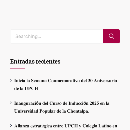
Entradas recientes
𝐈𝐧𝐢𝐜𝐢𝐚 𝐥𝐚 𝐒𝐞𝐦𝐚𝐧𝐚 𝐂𝐨𝐧𝐦𝐞𝐦𝐨𝐫𝐚𝐭𝐢𝐯𝐚 𝐝𝐞𝐥 𝟑𝟎 𝐀𝐧𝐢𝐯𝐞𝐫𝐬𝐚𝐫𝐢𝐨
𝐝𝐞 𝐥𝐚 𝐔𝐏𝐂𝐇
𝐈𝐧𝐚𝐮𝐠𝐮𝐫𝐚𝐜𝐢ó𝐧 𝐝𝐞𝐥 𝐂𝐮𝐫𝐬𝐨 𝐝𝐞 𝐈𝐧𝐝𝐮𝐜𝐜𝐢ó𝐧 𝟐𝟎𝟐𝟓 𝐞𝐧 𝐥𝐚
𝐔𝐧𝐢𝐯𝐞𝐫𝐬𝐢𝐝𝐚𝐝 𝐏𝐨𝐩𝐮𝐥𝐚𝐫 𝐝𝐞 𝐥𝐚 𝐂𝐡𝐨𝐧𝐭𝐚𝐥𝐩𝐚.
𝐀𝐥𝐢𝐚𝐧𝐳𝐚 𝐞𝐬𝐭𝐫𝐚𝐭é𝐠𝐢𝐜𝐚 𝐞𝐧𝐭𝐫𝐞 𝐔𝐏𝐂𝐇 𝐲 𝐂𝐨𝐥𝐞𝐠𝐢𝐨 𝐋𝐚𝐭𝐢𝐧𝐨 𝐞𝐧