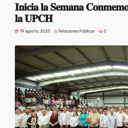
𝐈𝐧𝐢𝐜𝐢𝐚 𝐥𝐚 𝐒𝐞𝐦𝐚𝐧𝐚 𝐂𝐨𝐧𝐦𝐞𝐦𝐨𝐫
𝐥𝐚 𝐔𝐏𝐂𝐇
19 agosto, 2025
Relaciones Públicas
0