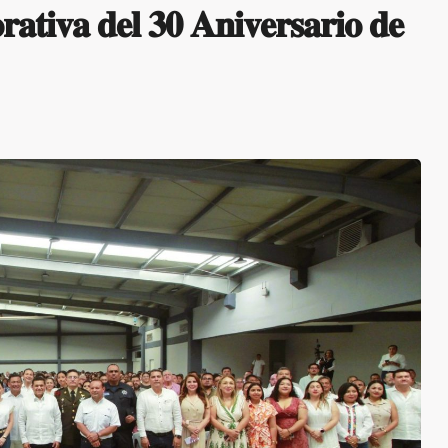
𝐭𝐢𝐯𝐚 𝐝𝐞𝐥 𝟑𝟎 𝐀𝐧𝐢𝐯𝐞𝐫𝐬𝐚𝐫𝐢𝐨 𝐝𝐞