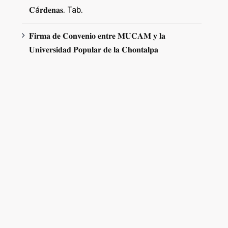
𝐂á𝐫𝐝𝐞𝐧𝐚𝐬, Tab.
𝐅𝐢𝐫𝐦𝐚 𝐝𝐞 𝐂𝐨𝐧𝐯𝐞𝐧𝐢𝐨 𝐞𝐧𝐭𝐫𝐞 𝐌𝐔𝐂𝐀𝐌 𝐲 𝐥𝐚
𝐔𝐧𝐢𝐯𝐞𝐫𝐬𝐢𝐝𝐚𝐝 𝐏𝐨𝐩𝐮𝐥𝐚𝐫 𝐝𝐞 𝐥𝐚 𝐂𝐡𝐨𝐧𝐭𝐚𝐥𝐩𝐚