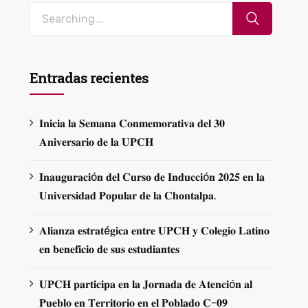
Entradas recientes
𝐈𝐧𝐢𝐜𝐢𝐚 𝐥𝐚 𝐒𝐞𝐦𝐚𝐧𝐚 𝐂𝐨𝐧𝐦𝐞𝐦𝐨𝐫𝐚𝐭𝐢𝐯𝐚 𝐝𝐞𝐥 𝟑𝟎
𝐀𝐧𝐢𝐯𝐞𝐫𝐬𝐚𝐫𝐢𝐨 𝐝𝐞 𝐥𝐚 𝐔𝐏𝐂𝐇
𝐈𝐧𝐚𝐮𝐠𝐮𝐫𝐚𝐜𝐢ó𝐧 𝐝𝐞𝐥 𝐂𝐮𝐫𝐬𝐨 𝐝𝐞 𝐈𝐧𝐝𝐮𝐜𝐜𝐢ó𝐧 𝟐𝟎𝟐𝟓 𝐞𝐧 𝐥𝐚
𝐔𝐧𝐢𝐯𝐞𝐫𝐬𝐢𝐝𝐚𝐝 𝐏𝐨𝐩𝐮𝐥𝐚𝐫 𝐝𝐞 𝐥𝐚 𝐂𝐡𝐨𝐧𝐭𝐚𝐥𝐩𝐚.
𝐀𝐥𝐢𝐚𝐧𝐳𝐚 𝐞𝐬𝐭𝐫𝐚𝐭é𝐠𝐢𝐜𝐚 𝐞𝐧𝐭𝐫𝐞 𝐔𝐏𝐂𝐇 𝐲 𝐂𝐨𝐥𝐞𝐠𝐢𝐨 𝐋𝐚𝐭𝐢𝐧𝐨
𝐞𝐧 𝐛𝐞𝐧𝐞𝐟𝐢𝐜𝐢𝐨 𝐝𝐞 𝐬𝐮𝐬 𝐞𝐬𝐭𝐮𝐝𝐢𝐚𝐧𝐭𝐞𝐬
𝐔𝐏𝐂𝐇 𝐩𝐚𝐫𝐭𝐢𝐜𝐢𝐩𝐚 𝐞𝐧 𝐥𝐚 𝐉𝐨𝐫𝐧𝐚𝐝𝐚 𝐝𝐞 𝐀𝐭𝐞𝐧𝐜𝐢ó𝐧 𝐚𝐥
𝐏𝐮𝐞𝐛𝐥𝐨 𝐞𝐧 𝐓𝐞𝐫𝐫𝐢𝐭𝐨𝐫𝐢𝐨 𝐞𝐧 𝐞𝐥 𝐏𝐨𝐛𝐥𝐚𝐝𝐨 𝐂-𝟎𝟗