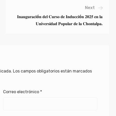
Next
𝐈𝐧𝐚𝐮𝐠𝐮𝐫𝐚𝐜𝐢ó𝐧 𝐝𝐞𝐥 𝐂𝐮𝐫𝐬𝐨 𝐝𝐞 𝐈𝐧𝐝𝐮𝐜𝐜𝐢ó𝐧 𝟐𝟎𝟐𝟓 𝐞𝐧 𝐥𝐚
𝐔𝐧𝐢𝐯𝐞𝐫𝐬𝐢𝐝𝐚𝐝 𝐏𝐨𝐩𝐮𝐥𝐚𝐫 𝐝𝐞 𝐥𝐚 𝐂𝐡𝐨𝐧𝐭𝐚𝐥𝐩𝐚.
licada.
Los campos obligatorios están marcados
Correo electrónico
*