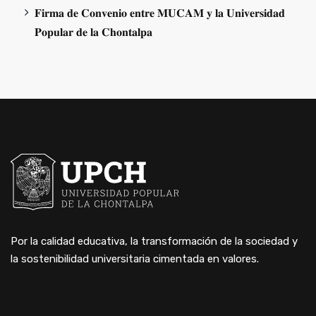
𝐅𝐢𝐫𝐦𝐚 𝐝𝐞 𝐂𝐨𝐧𝐯𝐞𝐧𝐢𝐨 𝐞𝐧𝐭𝐫𝐞 𝐌𝐔𝐂𝐀𝐌 𝐲 𝐥𝐚 𝐔𝐧𝐢𝐯𝐞𝐫𝐬𝐢𝐝𝐚𝐝
𝐏𝐨𝐩𝐮𝐥𝐚𝐫 𝐝𝐞 𝐥𝐚 𝐂𝐡𝐨𝐧𝐭𝐚𝐥𝐩𝐚
Por la calidad educativa, la transformación de la sociedad y
la sostenibilidad universitaria cimentada en valores.