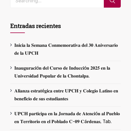
Entradas recientes
𝐈𝐧𝐢𝐜𝐢𝐚 𝐥𝐚 𝐒𝐞𝐦𝐚𝐧𝐚 𝐂𝐨𝐧𝐦𝐞𝐦𝐨𝐫𝐚𝐭𝐢𝐯𝐚 𝐝𝐞𝐥 𝟑𝟎 𝐀𝐧𝐢𝐯𝐞𝐫𝐬𝐚𝐫𝐢𝐨
𝐝𝐞 𝐥𝐚 𝐔𝐏𝐂𝐇
𝐈𝐧𝐚𝐮𝐠𝐮𝐫𝐚𝐜𝐢ó𝐧 𝐝𝐞𝐥 𝐂𝐮𝐫𝐬𝐨 𝐝𝐞 𝐈𝐧𝐝𝐮𝐜𝐜𝐢ó𝐧 𝟐𝟎𝟐𝟓 𝐞𝐧 𝐥𝐚
𝐔𝐧𝐢𝐯𝐞𝐫𝐬𝐢𝐝𝐚𝐝 𝐏𝐨𝐩𝐮𝐥𝐚𝐫 𝐝𝐞 𝐥𝐚 𝐂𝐡𝐨𝐧𝐭𝐚𝐥𝐩𝐚.
𝐀𝐥𝐢𝐚𝐧𝐳𝐚 𝐞𝐬𝐭𝐫𝐚𝐭é𝐠𝐢𝐜𝐚 𝐞𝐧𝐭𝐫𝐞 𝐔𝐏𝐂𝐇 𝐲 𝐂𝐨𝐥𝐞𝐠𝐢𝐨 𝐋𝐚𝐭𝐢𝐧𝐨 𝐞𝐧
𝐛𝐞𝐧𝐞𝐟𝐢𝐜𝐢𝐨 𝐝𝐞 𝐬𝐮𝐬 𝐞𝐬𝐭𝐮𝐝𝐢𝐚𝐧𝐭𝐞𝐬
𝐔𝐏𝐂𝐇 𝐩𝐚𝐫𝐭𝐢𝐜𝐢𝐩𝐚 𝐞𝐧 𝐥𝐚 𝐉𝐨𝐫𝐧𝐚𝐝𝐚 𝐝𝐞 𝐀𝐭𝐞𝐧𝐜𝐢ó𝐧 𝐚𝐥 𝐏𝐮𝐞𝐛𝐥𝐨
𝐞𝐧 𝐓𝐞𝐫𝐫𝐢𝐭𝐨𝐫𝐢𝐨 𝐞𝐧 𝐞𝐥 𝐏𝐨𝐛𝐥𝐚𝐝𝐨 𝐂-𝟎𝟗 𝐂á𝐫𝐝𝐞𝐧𝐚𝐬, Tab.