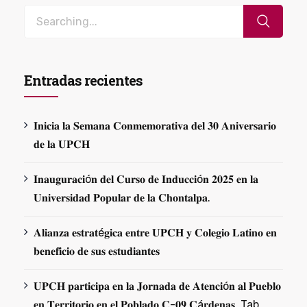
Entradas recientes
𝐈𝐧𝐢𝐜𝐢𝐚 𝐥𝐚 𝐒𝐞𝐦𝐚𝐧𝐚 𝐂𝐨𝐧𝐦𝐞𝐦𝐨𝐫𝐚𝐭𝐢𝐯𝐚 𝐝𝐞𝐥 𝟑𝟎 𝐀𝐧𝐢𝐯𝐞𝐫𝐬𝐚𝐫𝐢𝐨
𝐝𝐞 𝐥𝐚 𝐔𝐏𝐂𝐇
𝐈𝐧𝐚𝐮𝐠𝐮𝐫𝐚𝐜𝐢ó𝐧 𝐝𝐞𝐥 𝐂𝐮𝐫𝐬𝐨 𝐝𝐞 𝐈𝐧𝐝𝐮𝐜𝐜𝐢ó𝐧 𝟐𝟎𝟐𝟓 𝐞𝐧 𝐥𝐚
𝐔𝐧𝐢𝐯𝐞𝐫𝐬𝐢𝐝𝐚𝐝 𝐏𝐨𝐩𝐮𝐥𝐚𝐫 𝐝𝐞 𝐥𝐚 𝐂𝐡𝐨𝐧𝐭𝐚𝐥𝐩𝐚.
𝐀𝐥𝐢𝐚𝐧𝐳𝐚 𝐞𝐬𝐭𝐫𝐚𝐭é𝐠𝐢𝐜𝐚 𝐞𝐧𝐭𝐫𝐞 𝐔𝐏𝐂𝐇 𝐲 𝐂𝐨𝐥𝐞𝐠𝐢𝐨 𝐋𝐚𝐭𝐢𝐧𝐨 𝐞𝐧
𝐛𝐞𝐧𝐞𝐟𝐢𝐜𝐢𝐨 𝐝𝐞 𝐬𝐮𝐬 𝐞𝐬𝐭𝐮𝐝𝐢𝐚𝐧𝐭𝐞𝐬
𝐔𝐏𝐂𝐇 𝐩𝐚𝐫𝐭𝐢𝐜𝐢𝐩𝐚 𝐞𝐧 𝐥𝐚 𝐉𝐨𝐫𝐧𝐚𝐝𝐚 𝐝𝐞 𝐀𝐭𝐞𝐧𝐜𝐢ó𝐧 𝐚𝐥 𝐏𝐮𝐞𝐛𝐥𝐨
𝐞𝐧 𝐓𝐞𝐫𝐫𝐢𝐭𝐨𝐫𝐢𝐨 𝐞𝐧 𝐞𝐥 𝐏𝐨𝐛𝐥𝐚𝐝𝐨 𝐂-𝟎𝟗 𝐂á𝐫𝐝𝐞𝐧𝐚𝐬, Tab.