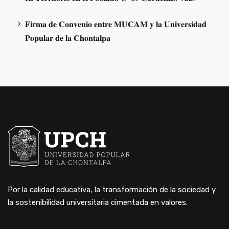
𝐅𝐢𝐫𝐦𝐚 𝐝𝐞 𝐂𝐨𝐧𝐯𝐞𝐧𝐢𝐨 𝐞𝐧𝐭𝐫𝐞 𝐌𝐔𝐂𝐀𝐌 𝐲 𝐥𝐚 𝐔𝐧𝐢𝐯𝐞𝐫𝐬𝐢𝐝𝐚𝐝
𝐏𝐨𝐩𝐮𝐥𝐚𝐫 𝐝𝐞 𝐥𝐚 𝐂𝐡𝐨𝐧𝐭𝐚𝐥𝐩𝐚
Por la calidad educativa, la transformación de la sociedad y
la sostenibilidad universitaria cimentada en valores.