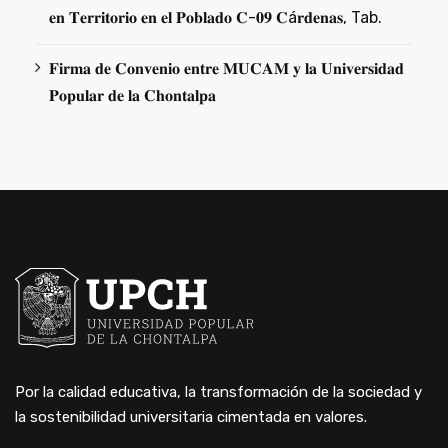
𝐞𝐧 𝐓𝐞𝐫𝐫𝐢𝐭𝐨𝐫𝐢𝐨 𝐞𝐧 𝐞𝐥 𝐏𝐨𝐛𝐥𝐚𝐝𝐨 𝐂-𝟎𝟗 𝐂á𝐫𝐝𝐞𝐧𝐚𝐬, Tab.
𝐅𝐢𝐫𝐦𝐚 𝐝𝐞 𝐂𝐨𝐧𝐯𝐞𝐧𝐢𝐨 𝐞𝐧𝐭𝐫𝐞 𝐌𝐔𝐂𝐀𝐌 𝐲 𝐥𝐚 𝐔𝐧𝐢𝐯𝐞𝐫𝐬𝐢𝐝𝐚𝐝
𝐏𝐨𝐩𝐮𝐥𝐚𝐫 𝐝𝐞 𝐥𝐚 𝐂𝐡𝐨𝐧𝐭𝐚𝐥𝐩𝐚
Por la calidad educativa, la transformación de la sociedad y
la sostenibilidad universitaria cimentada en valores.