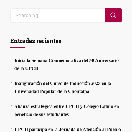
Entradas recientes
𝐈𝐧𝐢𝐜𝐢𝐚 𝐥𝐚 𝐒𝐞𝐦𝐚𝐧𝐚 𝐂𝐨𝐧𝐦𝐞𝐦𝐨𝐫𝐚𝐭𝐢𝐯𝐚 𝐝𝐞𝐥 𝟑𝟎 𝐀𝐧𝐢𝐯𝐞𝐫𝐬𝐚𝐫𝐢𝐨
𝐝𝐞 𝐥𝐚 𝐔𝐏𝐂𝐇
𝐈𝐧𝐚𝐮𝐠𝐮𝐫𝐚𝐜𝐢ó𝐧 𝐝𝐞𝐥 𝐂𝐮𝐫𝐬𝐨 𝐝𝐞 𝐈𝐧𝐝𝐮𝐜𝐜𝐢ó𝐧 𝟐𝟎𝟐𝟓 𝐞𝐧 𝐥𝐚
𝐔𝐧𝐢𝐯𝐞𝐫𝐬𝐢𝐝𝐚𝐝 𝐏𝐨𝐩𝐮𝐥𝐚𝐫 𝐝𝐞 𝐥𝐚 𝐂𝐡𝐨𝐧𝐭𝐚𝐥𝐩𝐚.
𝐀𝐥𝐢𝐚𝐧𝐳𝐚 𝐞𝐬𝐭𝐫𝐚𝐭é𝐠𝐢𝐜𝐚 𝐞𝐧𝐭𝐫𝐞 𝐔𝐏𝐂𝐇 𝐲 𝐂𝐨𝐥𝐞𝐠𝐢𝐨 𝐋𝐚𝐭𝐢𝐧𝐨 𝐞𝐧
𝐛𝐞𝐧𝐞𝐟𝐢𝐜𝐢𝐨 𝐝𝐞 𝐬𝐮𝐬 𝐞𝐬𝐭𝐮𝐝𝐢𝐚𝐧𝐭𝐞𝐬
𝐔𝐏𝐂𝐇 𝐩𝐚𝐫𝐭𝐢𝐜𝐢𝐩𝐚 𝐞𝐧 𝐥𝐚 𝐉𝐨𝐫𝐧𝐚𝐝𝐚 𝐝𝐞 𝐀𝐭𝐞𝐧𝐜𝐢ó𝐧 𝐚𝐥 𝐏𝐮𝐞𝐛𝐥𝐨