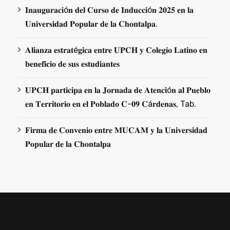
𝐈𝐧𝐚𝐮𝐠𝐮𝐫𝐚𝐜𝐢ó𝐧 𝐝𝐞𝐥 𝐂𝐮𝐫𝐬𝐨 𝐝𝐞 𝐈𝐧𝐝𝐮𝐜𝐜𝐢ó𝐧 𝟐𝟎𝟐𝟓 𝐞𝐧 𝐥𝐚
𝐔𝐧𝐢𝐯𝐞𝐫𝐬𝐢𝐝𝐚𝐝 𝐏𝐨𝐩𝐮𝐥𝐚𝐫 𝐝𝐞 𝐥𝐚 𝐂𝐡𝐨𝐧𝐭𝐚𝐥𝐩𝐚.
𝐀𝐥𝐢𝐚𝐧𝐳𝐚 𝐞𝐬𝐭𝐫𝐚𝐭é𝐠𝐢𝐜𝐚 𝐞𝐧𝐭𝐫𝐞 𝐔𝐏𝐂𝐇 𝐲 𝐂𝐨𝐥𝐞𝐠𝐢𝐨 𝐋𝐚𝐭𝐢𝐧𝐨 𝐞𝐧
𝐛𝐞𝐧𝐞𝐟𝐢𝐜𝐢𝐨 𝐝𝐞 𝐬𝐮𝐬 𝐞𝐬𝐭𝐮𝐝𝐢𝐚𝐧𝐭𝐞𝐬
𝐔𝐏𝐂𝐇 𝐩𝐚𝐫𝐭𝐢𝐜𝐢𝐩𝐚 𝐞𝐧 𝐥𝐚 𝐉𝐨𝐫𝐧𝐚𝐝𝐚 𝐝𝐞 𝐀𝐭𝐞𝐧𝐜𝐢ó𝐧 𝐚𝐥 𝐏𝐮𝐞𝐛𝐥𝐨
𝐞𝐧 𝐓𝐞𝐫𝐫𝐢𝐭𝐨𝐫𝐢𝐨 𝐞𝐧 𝐞𝐥 𝐏𝐨𝐛𝐥𝐚𝐝𝐨 𝐂-𝟎𝟗 𝐂á𝐫𝐝𝐞𝐧𝐚𝐬, Tab.
𝐅𝐢𝐫𝐦𝐚 𝐝𝐞 𝐂𝐨𝐧𝐯𝐞𝐧𝐢𝐨 𝐞𝐧𝐭𝐫𝐞 𝐌𝐔𝐂𝐀𝐌 𝐲 𝐥𝐚 𝐔𝐧𝐢𝐯𝐞𝐫𝐬𝐢𝐝𝐚𝐝
𝐏𝐨𝐩𝐮𝐥𝐚𝐫 𝐝𝐞 𝐥𝐚 𝐂𝐡𝐨𝐧𝐭𝐚𝐥𝐩𝐚