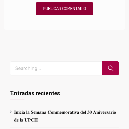
Entradas recientes
𝐈𝐧𝐢𝐜𝐢𝐚 𝐥𝐚 𝐒𝐞𝐦𝐚𝐧𝐚 𝐂𝐨𝐧𝐦𝐞𝐦𝐨𝐫𝐚𝐭𝐢𝐯𝐚 𝐝𝐞𝐥 𝟑𝟎 𝐀𝐧𝐢𝐯𝐞𝐫𝐬𝐚𝐫𝐢𝐨
𝐝𝐞 𝐥𝐚 𝐔𝐏𝐂𝐇