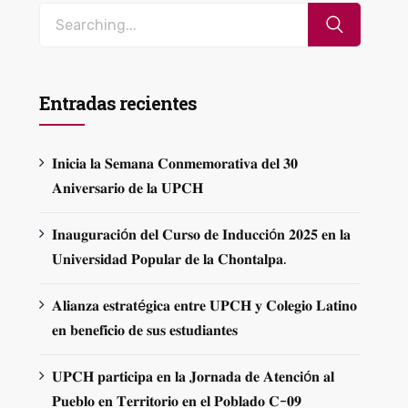
Entradas recientes
𝐈𝐧𝐢𝐜𝐢𝐚 𝐥𝐚 𝐒𝐞𝐦𝐚𝐧𝐚 𝐂𝐨𝐧𝐦𝐞𝐦𝐨𝐫𝐚𝐭𝐢𝐯𝐚 𝐝𝐞𝐥 𝟑𝟎
𝐀𝐧𝐢𝐯𝐞𝐫𝐬𝐚𝐫𝐢𝐨 𝐝𝐞 𝐥𝐚 𝐔𝐏𝐂𝐇
𝐈𝐧𝐚𝐮𝐠𝐮𝐫𝐚𝐜𝐢ó𝐧 𝐝𝐞𝐥 𝐂𝐮𝐫𝐬𝐨 𝐝𝐞 𝐈𝐧𝐝𝐮𝐜𝐜𝐢ó𝐧 𝟐𝟎𝟐𝟓 𝐞𝐧 𝐥𝐚
𝐔𝐧𝐢𝐯𝐞𝐫𝐬𝐢𝐝𝐚𝐝 𝐏𝐨𝐩𝐮𝐥𝐚𝐫 𝐝𝐞 𝐥𝐚 𝐂𝐡𝐨𝐧𝐭𝐚𝐥𝐩𝐚.
𝐀𝐥𝐢𝐚𝐧𝐳𝐚 𝐞𝐬𝐭𝐫𝐚𝐭é𝐠𝐢𝐜𝐚 𝐞𝐧𝐭𝐫𝐞 𝐔𝐏𝐂𝐇 𝐲 𝐂𝐨𝐥𝐞𝐠𝐢𝐨 𝐋𝐚𝐭𝐢𝐧𝐨
𝐞𝐧 𝐛𝐞𝐧𝐞𝐟𝐢𝐜𝐢𝐨 𝐝𝐞 𝐬𝐮𝐬 𝐞𝐬𝐭𝐮𝐝𝐢𝐚𝐧𝐭𝐞𝐬
𝐔𝐏𝐂𝐇 𝐩𝐚𝐫𝐭𝐢𝐜𝐢𝐩𝐚 𝐞𝐧 𝐥𝐚 𝐉𝐨𝐫𝐧𝐚𝐝𝐚 𝐝𝐞 𝐀𝐭𝐞𝐧𝐜𝐢ó𝐧 𝐚𝐥
𝐏𝐮𝐞𝐛𝐥𝐨 𝐞𝐧 𝐓𝐞𝐫𝐫𝐢𝐭𝐨𝐫𝐢𝐨 𝐞𝐧 𝐞𝐥 𝐏𝐨𝐛𝐥𝐚𝐝𝐨 𝐂-𝟎𝟗