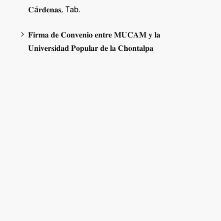
𝐂á𝐫𝐝𝐞𝐧𝐚𝐬, Tab.
𝐅𝐢𝐫𝐦𝐚 𝐝𝐞 𝐂𝐨𝐧𝐯𝐞𝐧𝐢𝐨 𝐞𝐧𝐭𝐫𝐞 𝐌𝐔𝐂𝐀𝐌 𝐲 𝐥𝐚
𝐔𝐧𝐢𝐯𝐞𝐫𝐬𝐢𝐝𝐚𝐝 𝐏𝐨𝐩𝐮𝐥𝐚𝐫 𝐝𝐞 𝐥𝐚 𝐂𝐡𝐨𝐧𝐭𝐚𝐥𝐩𝐚