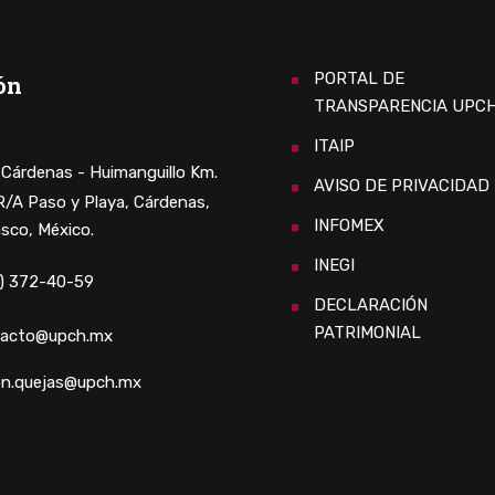
PORTAL DE
ón
TRANSPARENCIA UPC
ITAIP
. Cárdenas - Huimanguillo Km.
AVISO DE PRIVACIDAD
 R/A Paso y Playa, Cárdenas,
INFOMEX
sco, México.
INEGI
) 372-40-59
DECLARACIÓN
PATRIMONIAL
tacto@upch.mx
n.quejas@upch.mx