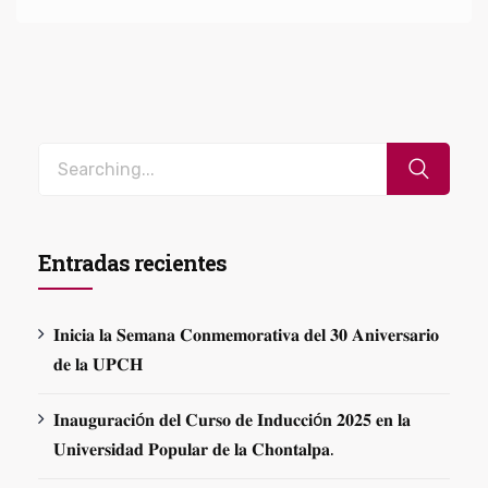
Entradas recientes
𝐈𝐧𝐢𝐜𝐢𝐚 𝐥𝐚 𝐒𝐞𝐦𝐚𝐧𝐚 𝐂𝐨𝐧𝐦𝐞𝐦𝐨𝐫𝐚𝐭𝐢𝐯𝐚 𝐝𝐞𝐥 𝟑𝟎 𝐀𝐧𝐢𝐯𝐞𝐫𝐬𝐚𝐫𝐢𝐨
𝐝𝐞 𝐥𝐚 𝐔𝐏𝐂𝐇
𝐈𝐧𝐚𝐮𝐠𝐮𝐫𝐚𝐜𝐢ó𝐧 𝐝𝐞𝐥 𝐂𝐮𝐫𝐬𝐨 𝐝𝐞 𝐈𝐧𝐝𝐮𝐜𝐜𝐢ó𝐧 𝟐𝟎𝟐𝟓 𝐞𝐧 𝐥𝐚
𝐔𝐧𝐢𝐯𝐞𝐫𝐬𝐢𝐝𝐚𝐝 𝐏𝐨𝐩𝐮𝐥𝐚𝐫 𝐝𝐞 𝐥𝐚 𝐂𝐡𝐨𝐧𝐭𝐚𝐥𝐩𝐚.