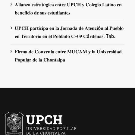
𝐀𝐥𝐢𝐚𝐧𝐳𝐚 𝐞𝐬𝐭𝐫𝐚𝐭é𝐠𝐢𝐜𝐚 𝐞𝐧𝐭𝐫𝐞 𝐔𝐏𝐂𝐇 𝐲 𝐂𝐨𝐥𝐞𝐠𝐢𝐨 𝐋𝐚𝐭𝐢𝐧𝐨 𝐞𝐧
𝐛𝐞𝐧𝐞𝐟𝐢𝐜𝐢𝐨 𝐝𝐞 𝐬𝐮𝐬 𝐞𝐬𝐭𝐮𝐝𝐢𝐚𝐧𝐭𝐞𝐬
𝐔𝐏𝐂𝐇 𝐩𝐚𝐫𝐭𝐢𝐜𝐢𝐩𝐚 𝐞𝐧 𝐥𝐚 𝐉𝐨𝐫𝐧𝐚𝐝𝐚 𝐝𝐞 𝐀𝐭𝐞𝐧𝐜𝐢ó𝐧 𝐚𝐥 𝐏𝐮𝐞𝐛𝐥𝐨
𝐞𝐧 𝐓𝐞𝐫𝐫𝐢𝐭𝐨𝐫𝐢𝐨 𝐞𝐧 𝐞𝐥 𝐏𝐨𝐛𝐥𝐚𝐝𝐨 𝐂-𝟎𝟗 𝐂á𝐫𝐝𝐞𝐧𝐚𝐬, Tab.
𝐅𝐢𝐫𝐦𝐚 𝐝𝐞 𝐂𝐨𝐧𝐯𝐞𝐧𝐢𝐨 𝐞𝐧𝐭𝐫𝐞 𝐌𝐔𝐂𝐀𝐌 𝐲 𝐥𝐚 𝐔𝐧𝐢𝐯𝐞𝐫𝐬𝐢𝐝𝐚𝐝
𝐏𝐨𝐩𝐮𝐥𝐚𝐫 𝐝𝐞 𝐥𝐚 𝐂𝐡𝐨𝐧𝐭𝐚𝐥𝐩𝐚