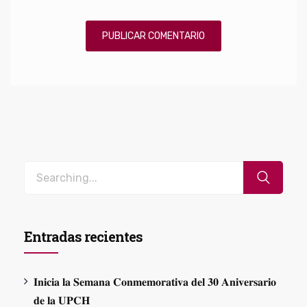
Entradas recientes
𝐈𝐧𝐢𝐜𝐢𝐚 𝐥𝐚 𝐒𝐞𝐦𝐚𝐧𝐚 𝐂𝐨𝐧𝐦𝐞𝐦𝐨𝐫𝐚𝐭𝐢𝐯𝐚 𝐝𝐞𝐥 𝟑𝟎 𝐀𝐧𝐢𝐯𝐞𝐫𝐬𝐚𝐫𝐢𝐨
𝐝𝐞 𝐥𝐚 𝐔𝐏𝐂𝐇