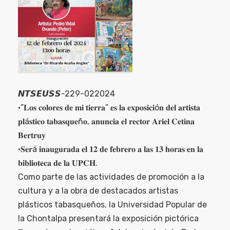
𝙉𝙏𝙎𝙀𝙐𝙎𝙎-229-022024
•”𝐋𝐨𝐬 𝐜𝐨𝐥𝐨𝐫𝐞𝐬 𝐝𝐞 𝐦𝐢 𝐭𝐢𝐞𝐫𝐫𝐚” 𝐞𝐬 𝐥𝐚 𝐞𝐱𝐩𝐨𝐬𝐢𝐜𝐢ó𝐧 𝐝𝐞𝐥 𝐚𝐫𝐭𝐢𝐬𝐭𝐚
𝐩𝐥á𝐬𝐭𝐢𝐜𝐨 𝐭𝐚𝐛𝐚𝐬𝐪𝐮𝐞ñ𝐨, 𝐚𝐧𝐮𝐧𝐜𝐢𝐚 𝐞𝐥 𝐫𝐞𝐜𝐭𝐨𝐫 𝐀𝐫𝐢𝐞𝐥 𝐂𝐞𝐭𝐢𝐧𝐚
𝐁𝐞𝐫𝐭𝐫𝐮𝐲
•𝐒𝐞𝐫á 𝐢𝐧𝐚𝐮𝐠𝐮𝐫𝐚𝐝𝐚 𝐞𝐥 𝟏𝟐 𝐝𝐞 𝐟𝐞𝐛𝐫𝐞𝐫𝐨 𝐚 𝐥𝐚𝐬 𝟏𝟑 𝐡𝐨𝐫𝐚𝐬 𝐞𝐧 𝐥𝐚
𝐛𝐢𝐛𝐥𝐢𝐨𝐭𝐞𝐜𝐚 𝐝𝐞 𝐥𝐚 𝐔𝐏𝐂𝐇.
Como parte de las actividades de promoción a la
cultura y a la obra de destacados artistas
plásticos tabasqueños, la Universidad Popular de
la Chontalpa presentará la exposición pictórica