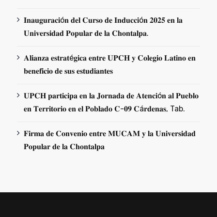
𝐈𝐧𝐚𝐮𝐠𝐮𝐫𝐚𝐜𝐢ó𝐧 𝐝𝐞𝐥 𝐂𝐮𝐫𝐬𝐨 𝐝𝐞 𝐈𝐧𝐝𝐮𝐜𝐜𝐢ó𝐧 𝟐𝟎𝟐𝟓 𝐞𝐧 𝐥𝐚
𝐔𝐧𝐢𝐯𝐞𝐫𝐬𝐢𝐝𝐚𝐝 𝐏𝐨𝐩𝐮𝐥𝐚𝐫 𝐝𝐞 𝐥𝐚 𝐂𝐡𝐨𝐧𝐭𝐚𝐥𝐩𝐚.
𝐀𝐥𝐢𝐚𝐧𝐳𝐚 𝐞𝐬𝐭𝐫𝐚𝐭é𝐠𝐢𝐜𝐚 𝐞𝐧𝐭𝐫𝐞 𝐔𝐏𝐂𝐇 𝐲 𝐂𝐨𝐥𝐞𝐠𝐢𝐨 𝐋𝐚𝐭𝐢𝐧𝐨 𝐞𝐧
𝐛𝐞𝐧𝐞𝐟𝐢𝐜𝐢𝐨 𝐝𝐞 𝐬𝐮𝐬 𝐞𝐬𝐭𝐮𝐝𝐢𝐚𝐧𝐭𝐞𝐬
𝐔𝐏𝐂𝐇 𝐩𝐚𝐫𝐭𝐢𝐜𝐢𝐩𝐚 𝐞𝐧 𝐥𝐚 𝐉𝐨𝐫𝐧𝐚𝐝𝐚 𝐝𝐞 𝐀𝐭𝐞𝐧𝐜𝐢ó𝐧 𝐚𝐥 𝐏𝐮𝐞𝐛𝐥𝐨
𝐞𝐧 𝐓𝐞𝐫𝐫𝐢𝐭𝐨𝐫𝐢𝐨 𝐞𝐧 𝐞𝐥 𝐏𝐨𝐛𝐥𝐚𝐝𝐨 𝐂-𝟎𝟗 𝐂á𝐫𝐝𝐞𝐧𝐚𝐬, Tab.
𝐅𝐢𝐫𝐦𝐚 𝐝𝐞 𝐂𝐨𝐧𝐯𝐞𝐧𝐢𝐨 𝐞𝐧𝐭𝐫𝐞 𝐌𝐔𝐂𝐀𝐌 𝐲 𝐥𝐚 𝐔𝐧𝐢𝐯𝐞𝐫𝐬𝐢𝐝𝐚𝐝
𝐏𝐨𝐩𝐮𝐥𝐚𝐫 𝐝𝐞 𝐥𝐚 𝐂𝐡𝐨𝐧𝐭𝐚𝐥𝐩𝐚