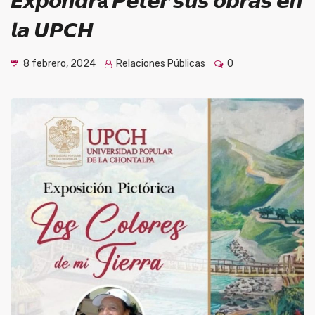
𝙀𝙭𝙥𝙤𝙣𝙙𝙧á 𝙋𝙚𝙩𝙚𝙧 𝙨𝙪𝙨 𝙤𝙗𝙧𝙖𝙨 𝙚𝙣
𝙡𝙖 𝙐𝙋𝘾𝙃
8 febrero, 2024
Relaciones Públicas
0