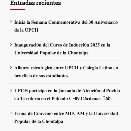
Entradas recientes
𝐈𝐧𝐢𝐜𝐢𝐚 𝐥𝐚 𝐒𝐞𝐦𝐚𝐧𝐚 𝐂𝐨𝐧𝐦𝐞𝐦𝐨𝐫𝐚𝐭𝐢𝐯𝐚 𝐝𝐞𝐥 𝟑𝟎 𝐀𝐧𝐢𝐯𝐞𝐫𝐬𝐚𝐫𝐢𝐨
𝐝𝐞 𝐥𝐚 𝐔𝐏𝐂𝐇
𝐈𝐧𝐚𝐮𝐠𝐮𝐫𝐚𝐜𝐢ó𝐧 𝐝𝐞𝐥 𝐂𝐮𝐫𝐬𝐨 𝐝𝐞 𝐈𝐧𝐝𝐮𝐜𝐜𝐢ó𝐧 𝟐𝟎𝟐𝟓 𝐞𝐧 𝐥𝐚
𝐔𝐧𝐢𝐯𝐞𝐫𝐬𝐢𝐝𝐚𝐝 𝐏𝐨𝐩𝐮𝐥𝐚𝐫 𝐝𝐞 𝐥𝐚 𝐂𝐡𝐨𝐧𝐭𝐚𝐥𝐩𝐚.
𝐀𝐥𝐢𝐚𝐧𝐳𝐚 𝐞𝐬𝐭𝐫𝐚𝐭é𝐠𝐢𝐜𝐚 𝐞𝐧𝐭𝐫𝐞 𝐔𝐏𝐂𝐇 𝐲 𝐂𝐨𝐥𝐞𝐠𝐢𝐨 𝐋𝐚𝐭𝐢𝐧𝐨 𝐞𝐧
𝐛𝐞𝐧𝐞𝐟𝐢𝐜𝐢𝐨 𝐝𝐞 𝐬𝐮𝐬 𝐞𝐬𝐭𝐮𝐝𝐢𝐚𝐧𝐭𝐞𝐬
𝐔𝐏𝐂𝐇 𝐩𝐚𝐫𝐭𝐢𝐜𝐢𝐩𝐚 𝐞𝐧 𝐥𝐚 𝐉𝐨𝐫𝐧𝐚𝐝𝐚 𝐝𝐞 𝐀𝐭𝐞𝐧𝐜𝐢ó𝐧 𝐚𝐥 𝐏𝐮𝐞𝐛𝐥𝐨
𝐞𝐧 𝐓𝐞𝐫𝐫𝐢𝐭𝐨𝐫𝐢𝐨 𝐞𝐧 𝐞𝐥 𝐏𝐨𝐛𝐥𝐚𝐝𝐨 𝐂-𝟎𝟗 𝐂á𝐫𝐝𝐞𝐧𝐚𝐬, Tab.
𝐅𝐢𝐫𝐦𝐚 𝐝𝐞 𝐂𝐨𝐧𝐯𝐞𝐧𝐢𝐨 𝐞𝐧𝐭𝐫𝐞 𝐌𝐔𝐂𝐀𝐌 𝐲 𝐥𝐚 𝐔𝐧𝐢𝐯𝐞𝐫𝐬𝐢𝐝𝐚𝐝
𝐏𝐨𝐩𝐮𝐥𝐚𝐫 𝐝𝐞 𝐥𝐚 𝐂𝐡𝐨𝐧𝐭𝐚𝐥𝐩𝐚